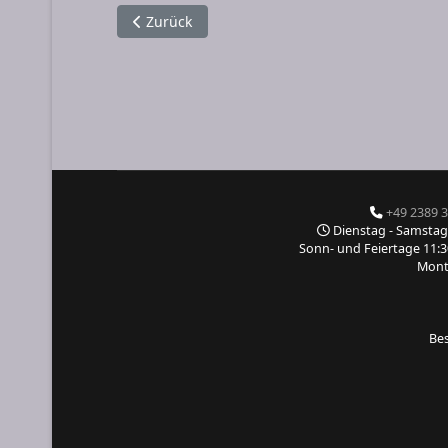
Vorheriger Beitrag: Impressum
Zurück
+49 2389 
Dienstag - Sa
Sonn- und Feiertage 11:30
Mo
Be